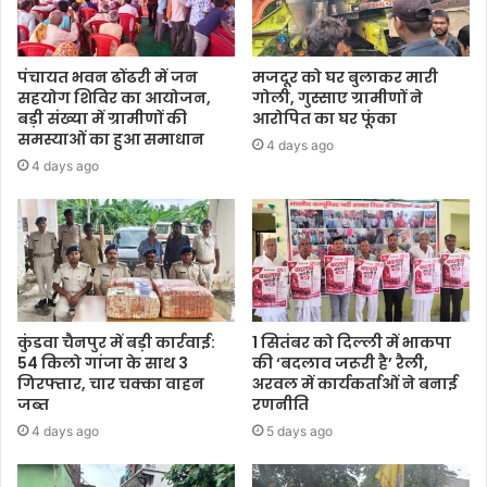
पंचायत भवन ढोंढरी में जन
मजदूर को घर बुलाकर मारी
सहयोग शिविर का आयोजन,
गोली, गुस्साए ग्रामीणों ने
बड़ी संख्या में ग्रामीणों की
आरोपित का घर फूंका
समस्याओं का हुआ समाधान
4 days ago
4 days ago
कुंडवा चैनपुर में बड़ी कार्रवाई:
1 सितंबर को दिल्ली में भाकपा
54 किलो गांजा के साथ 3
की ‘बदलाव जरूरी है’ रैली,
गिरफ्तार, चार चक्का वाहन
अरवल में कार्यकर्ताओं ने बनाई
जब्त
रणनीति
4 days ago
5 days ago