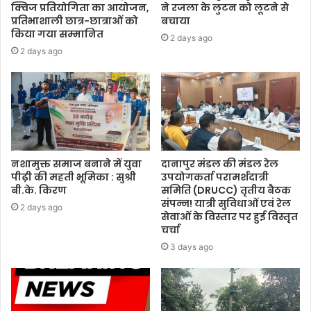
क्विज प्रतियोगिता का आयोजन,
ने रजला के लुटन को लूटने से
प्रतिभाशाली छात्र-छात्राओं को
बचाया
किया गया सम्मानित
2 days ago
2 days ago
नशामुक्त समाज बनाने में युवा
दानापुर मंडल की मंडल रेल
पीढ़ी की महती भूमिका : सुश्री
उपयोगकर्ता परामर्शदात्री
बी.के. किरण
समिति (DRUCC) तृतीय बैठक
संपन्न! यात्री सुविधाओं एवं रेल
2 days ago
सेवाओं के विस्तार पर हुई विस्तृत
चर्चा
3 days ago