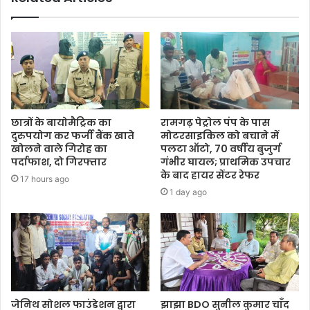
छात्रों के बायोमैट्रिक का
रामगढ़ पेट्रोल पंप के पास
दुरुपयोग कर फर्जी बैंक खाते
मोटरसाइकिल को बचाने में
खोलने वाले गिरोह का
पलटा ऑटो, 70 वर्षीय बुजुर्ग
पर्दाफाश, दो गिरफ्तार
गंभीर घायल; प्राथमिक उपचार
के बाद हायर सेंटर रेफर
17 hours ago
1 day ago
जेनिथ सोशल फाउंडेशन द्वारा
झाझा BDO सुनील कुमार चाँद