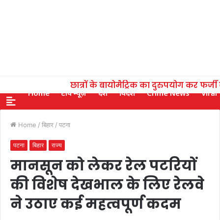
छात्रों के बायोमैट्रिक का दुरुपयोग कर फर्ज
Home
टॉप न्यूज़
देश
विदेश
Crime News
Viral
Home
/
बिहार
/
पटना
पटना
बिहार
राज्य
मानसून को लेकर रेल पटरियों
की विशेष देखभाल के लिए रेलवे
ने उठाए कई महत्वपूर्ण कदम