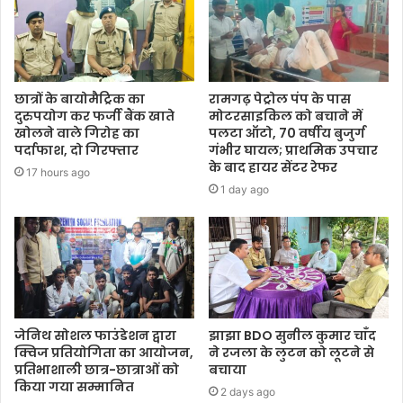
छात्रों के बायोमैट्रिक का
रामगढ़ पेट्रोल पंप के पास
दुरुपयोग कर फर्जी बैंक खाते
मोटरसाइकिल को बचाने में
खोलने वाले गिरोह का
पलटा ऑटो, 70 वर्षीय बुजुर्ग
पर्दाफाश, दो गिरफ्तार
गंभीर घायल; प्राथमिक उपचार
के बाद हायर सेंटर रेफर
17 hours ago
1 day ago
जेनिथ सोशल फाउंडेशन द्वारा
झाझा BDO सुनील कुमार चाँद
क्विज प्रतियोगिता का आयोजन,
ने रजला के लुटन को लूटने से
प्रतिभाशाली छात्र-छात्राओं को
बचाया
किया गया सम्मानित
2 days ago