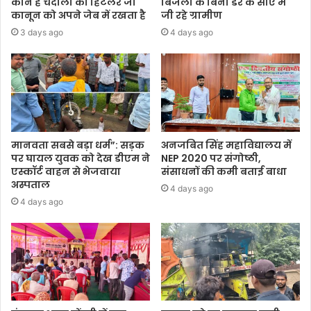
कौन है चंदौली का हिटलर जो
बिजली के बिना डर के साए में
कानून को अपने जेब में रखता है
जी रहे ग्रामीण
3 days ago
4 days ago
मानवता सबसे बड़ा धर्म”: सड़क
अनजबित सिंह महाविद्यालय में
पर घायल युवक को देख डीएम ने
NEP 2020 पर संगोष्ठी,
एस्कॉर्ट वाहन से भेजवाया
संसाधनों की कमी बताई बाधा
अस्पताल
4 days ago
4 days ago