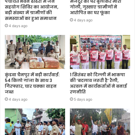
पंचायत भवन ढोंढरी में जन
मजदूर को घर बुलाकर मारी
सहयोग शिविर का आयोजन,
गोली, गुस्साए ग्रामीणों ने
बड़ी संख्या में ग्रामीणों की
आरोपित का घर फूंका
समस्याओं का हुआ समाधान
4 days ago
4 days ago
कुंडवा चैनपुर में बड़ी कार्रवाई:
1 सितंबर को दिल्ली में भाकपा
54 किलो गांजा के साथ 3
की ‘बदलाव जरूरी है’ रैली,
गिरफ्तार, चार चक्का वाहन
अरवल में कार्यकर्ताओं ने बनाई
जब्त
रणनीति
4 days ago
5 days ago