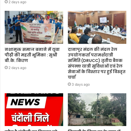
2 days ago
नशामुक्त समाज बनाने में युवा
दानापुर मंडल की मंडल रेल
पीढ़ी की महती भूमिका : सुश्री
उपयोगकर्ता परामर्शदात्री
बी.के. किरण
समिति (DRUCC) तृतीय बैठक
संपन्न! यात्री सुविधाओं एवं रेल
2 days ago
सेवाओं के विस्तार पर हुई विस्तृत
चर्चा
3 days ago