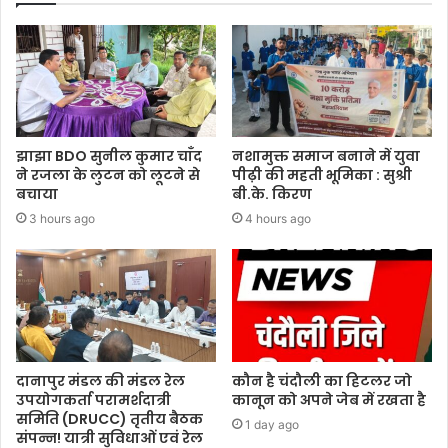
झाझा BDO सुनील कुमार चाँद
नशामुक्त समाज बनाने में युवा
ने रजला के लुटन को लूटने से
पीढ़ी की महती भूमिका : सुश्री
बचाया
बी.के. किरण
3 hours ago
4 hours ago
दानापुर मंडल की मंडल रेल
कौन है चंदौली का हिटलर जो
उपयोगकर्ता परामर्शदात्री
कानून को अपने जेब में रखता है
समिति (DRUCC) तृतीय बैठक
1 day ago
संपन्न! यात्री सुविधाओं एवं रेल