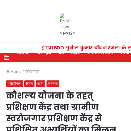
झाझा BDO सुनील कुमार चाँद ने रजला के ल
Home
टॉप न्यूज़
देश
विदेश
Crime News
Viral
Home
/
प्रौद्योगिकी
प्रौद्योगिकी
बिहार
राज्य
रोहतास
कौशल्य योजना के तहत्
प्रशिक्षण केंद्र तथा ग्रामीण
स्वरोजगार प्रशिक्षण केंद्र से
प्रशिक्षित अभ्यर्थियों का मिलन