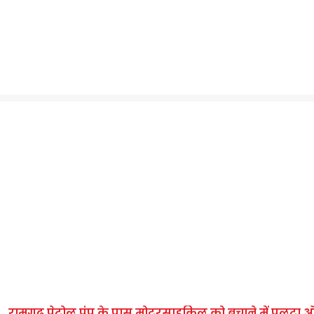
रामगढ़ पेट्रोल पंप के पास मोटरसाइकिल को बचाने में पलटा ऑटो