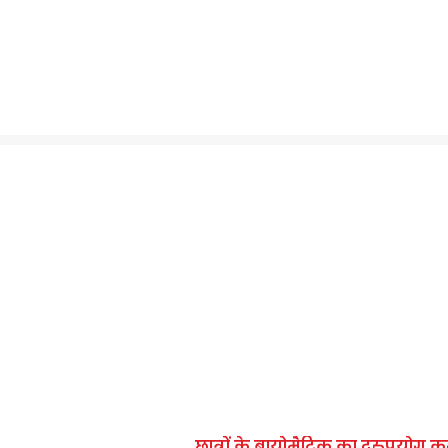
[wpdts-weekday-name] [wpdts-day]/ [wpdts-month]/ [wpdts-year]
छात्रों के बायोमैट्रिक का दुरुपयोग 