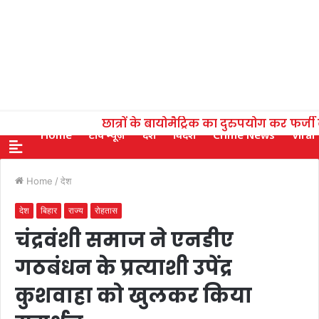
छात्रों के बायोमैट्रिक का दुरुपयोग कर फर्ज
Home
टॉप न्यूज़
देश
विदेश
Crime News
Viral
Home
/
देश
देश
बिहार
राज्य
रोहतास
चंद्रवंशी समाज ने एनडीए
गठबंधन के प्रत्याशी उपेंद्र
कुशवाहा को खुलकर किया