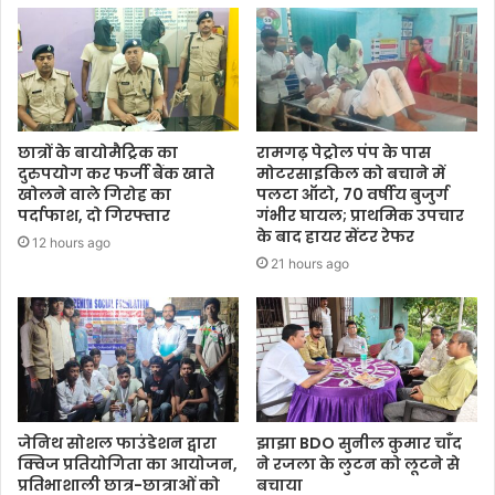
छात्रों के बायोमैट्रिक का
रामगढ़ पेट्रोल पंप के पास
दुरुपयोग कर फर्जी बैंक खाते
मोटरसाइकिल को बचाने में
खोलने वाले गिरोह का
पलटा ऑटो, 70 वर्षीय बुजुर्ग
पर्दाफाश, दो गिरफ्तार
गंभीर घायल; प्राथमिक उपचार
के बाद हायर सेंटर रेफर
12 hours ago
21 hours ago
जेनिथ सोशल फाउंडेशन द्वारा
झाझा BDO सुनील कुमार चाँद
क्विज प्रतियोगिता का आयोजन,
ने रजला के लुटन को लूटने से
प्रतिभाशाली छात्र-छात्राओं को
बचाया