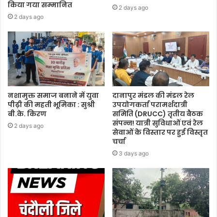
किया गया सम्मानित
2 days ago
2 days ago
नशामुक्त समाज बनाने में युवा
दानापुर मंडल की मंडल रेल
पीढ़ी की महती भूमिका : सुश्री
उपयोगकर्ता परामर्शदात्री
बी.के. किरण
समिति (DRUCC) तृतीय बैठक
संपन्न! यात्री सुविधाओं एवं रेल
2 days ago
सेवाओं के विस्तार पर हुई विस्तृत
चर्चा
3 days ago