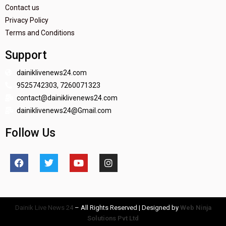
Contact us
Privacy Policy
Terms and Conditions
Support
dainiklivenews24.com
9525742303, 7260071323
contact@dainiklivenews24.com
dainiklivenews24@Gmail.com
Follow Us
Dainik Live News 24
– All Rights Reserved | Designed by
Web Ninja
Solutions Pvt Ltd