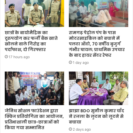
छात्रों के बायोमैट्रिक का
रामगढ़ पेट्रोल पंप के पास
दुरुपयोग कर फर्जी बैंक खाते
मोटरसाइकिल को बचाने में
खोलने वाले गिरोह का
पलटा ऑटो, 70 वर्षीय बुजुर्ग
पर्दाफाश, दो गिरफ्तार
गंभीर घायल; प्राथमिक उपचार
के बाद हायर सेंटर रेफर
17 hours ago
1 day ago
जेनिथ सोशल फाउंडेशन द्वारा
झाझा BDO सुनील कुमार चाँद
क्विज प्रतियोगिता का आयोजन,
ने रजला के लुटन को लूटने से
प्रतिभाशाली छात्र-छात्राओं को
बचाया
किया गया सम्मानित
2 days ago