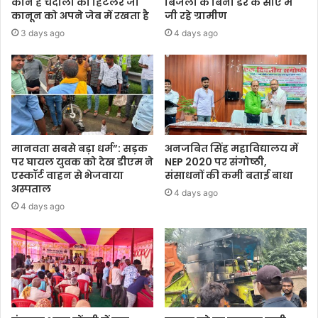
कौन है चंदौली का हिटलर जो
बिजली के बिना डर के साए में
कानून को अपने जेब में रखता है
जी रहे ग्रामीण
3 days ago
4 days ago
मानवता सबसे बड़ा धर्म”: सड़क
अनजबित सिंह महाविद्यालय में
पर घायल युवक को देख डीएम ने
NEP 2020 पर संगोष्ठी,
एस्कॉर्ट वाहन से भेजवाया
संसाधनों की कमी बताई बाधा
अस्पताल
4 days ago
4 days ago