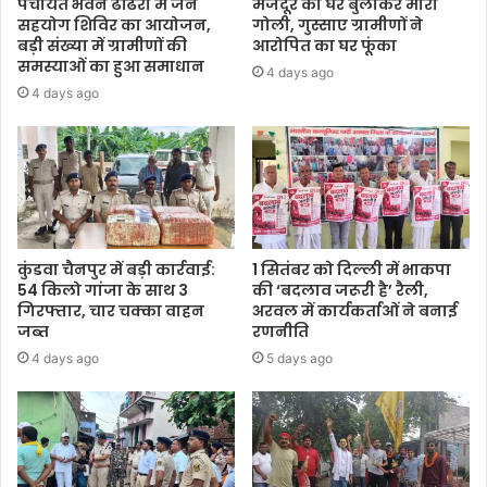
पंचायत भवन ढोंढरी में जन
मजदूर को घर बुलाकर मारी
सहयोग शिविर का आयोजन,
गोली, गुस्साए ग्रामीणों ने
बड़ी संख्या में ग्रामीणों की
आरोपित का घर फूंका
समस्याओं का हुआ समाधान
4 days ago
4 days ago
कुंडवा चैनपुर में बड़ी कार्रवाई:
1 सितंबर को दिल्ली में भाकपा
54 किलो गांजा के साथ 3
की ‘बदलाव जरूरी है’ रैली,
गिरफ्तार, चार चक्का वाहन
अरवल में कार्यकर्ताओं ने बनाई
जब्त
रणनीति
4 days ago
5 days ago