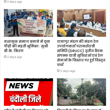
2 days ago
नशामुक्त समाज बनाने में युवा
दानापुर मंडल की मंडल रेल
पीढ़ी की महती भूमिका : सुश्री
उपयोगकर्ता परामर्शदात्री
बी.के. किरण
समिति (DRUCC) तृतीय बैठक
संपन्न! यात्री सुविधाओं एवं रेल
2 days ago
सेवाओं के विस्तार पर हुई विस्तृत
चर्चा
3 days ago