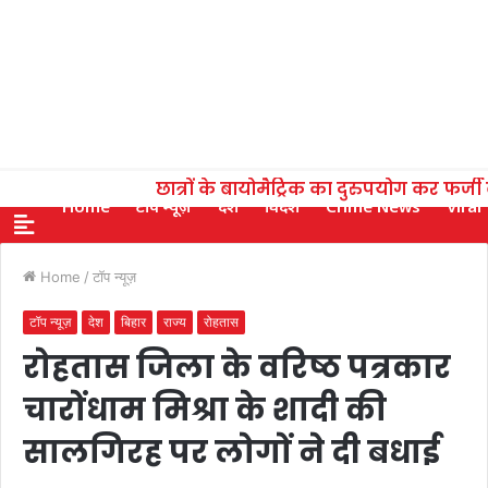
छात्रों के बायोमैट्रिक का दुरुपयोग कर फर्ज
Home
टॉप न्यूज़
देश
विदेश
Crime News
Viral
Home
/
टॉप न्यूज़
टॉप न्यूज़
देश
बिहार
राज्य
रोहतास
रोहतास जिला के वरिष्ठ पत्रकार
चारोंधाम मिश्रा के शादी की
सालगिरह पर लोगों ने दी बधाई