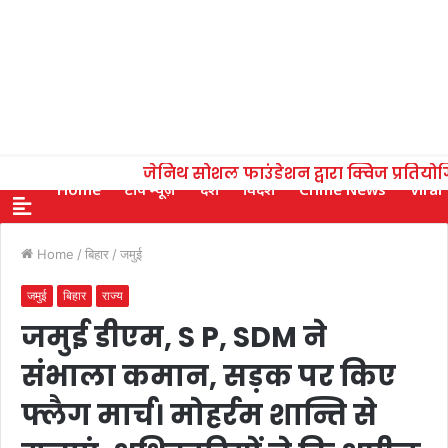
जेनिथ सोशल फाउंडेशन द्वारा क्विज प्रतिय
Home
टॉप न्यूज़
देश
विदेश
Crime News
Viral
Home
/
बिहार
/
जमुई
जमुई
बिहार
राज्य
जमुई डीएम, S P, SDM ने
संभाला कमान, सड़क पर किए
फ्लैग मार्च। मोहर्रम शान्ति से