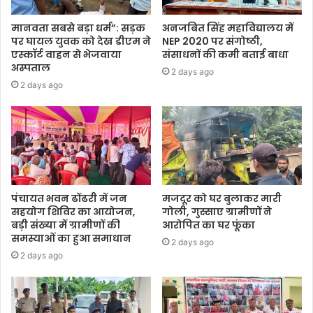
मानवता सबसे बड़ा धर्म”: सड़क
अनजबित सिंह महाविद्यालय में
पर घायल युवक को देख डीएम ने
NEP 2020 पर संगोष्ठी,
एस्कॉर्ट वाहन से भेजवाया
संसाधनों की कमी बताई बाधा
अस्पताल
2 days ago
2 days ago
पंचायत भवन ढोंढरी में जन
मजदूर को घर बुलाकर मारी
सहयोग शिविर का आयोजन,
गोली, गुस्साए ग्रामीणों ने
बड़ी संख्या में ग्रामीणों की
आरोपित का घर फूंका
समस्याओं का हुआ समाधान
2 days ago
2 days ago