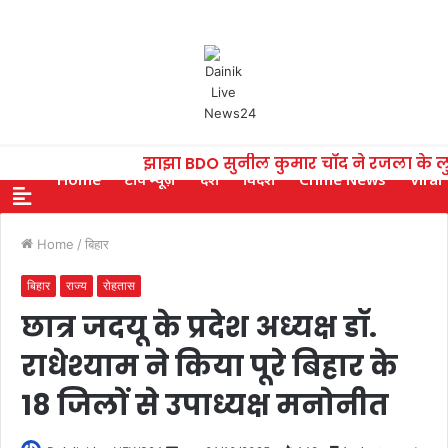
झाझा BDO सुनील कुमार चाँद ने रजला के ल
Home
टॉप न्यूज़
देश
विदेश
Crime News
Viral
Home
/
बिहार
बिहार
राज्य
रोहतास
छात्र जदयू के प्रदेश अध्यक्ष डॉ.
राधेश्याम ने किया पूरे बिहार के
18 जिलों से उपाध्यक्ष मनोनीत