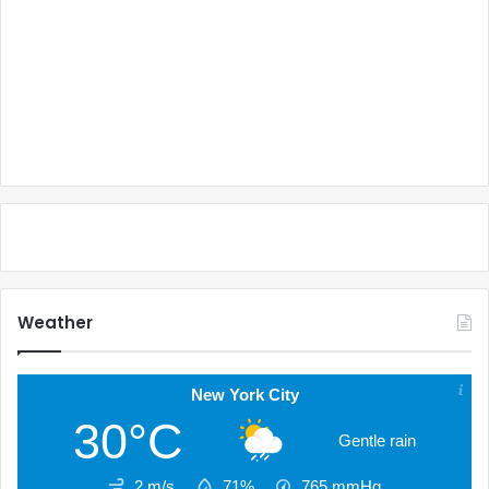
Weather
New York City
30°C
Gentle rain
2 m/s
71%
765
mmHg