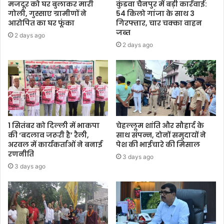
मजदूर को घर बुलाकर मारी
कुंडवा चैनपुर में बड़ी कार्रवाई:
गोली, गुस्साए ग्रामीणों ने
54 किलो गांजा के साथ 3
आरोपित का घर फूंका
गिरफ्तार, चार चक्का वाहन
जब्त
2 days ago
2 days ago
1 सितंबर को दिल्ली में भाकपा
चेहल्लूम शांति और सौहार्द के
की ‘बदलाव जरूरी है’ रैली,
साथ संपन्न, दोनों समुदायों ने
अरवल में कार्यकर्ताओं ने बनाई
पेश की भाईचारे की मिसाल
रणनीति
3 days ago
3 days ago