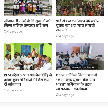
सीमावर्ती गांवों के 15 युवाओं को
फंदे से लटका मिला 36 वर्षीय
मिला बेसिक कंप्यूटर प्रशिक्षण
युवक का शव, गांव में मची
सनसनी
4 days ago
4 days ago
RLM प्रदेश अध्यक्ष आलोक सिंह ने
ए.एस. कॉलेज बिक्रमगंज में
शोकाकुल परिवारों से मिलकर
“नशा मुक्त युवा–विकसित
दी सांत्वना।
भारत” अभियान के तहत
जागरूकता कार्यक्रम
4 days ago
4 days ago