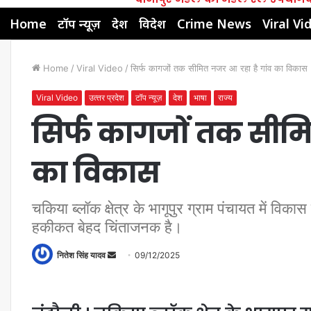
Home
टॉप न्यूज़
देश
विदेश
Crime News
Viral Vi
Home
/
Viral Video
/
सिर्फ कागजों तक सीमित नजर आ रहा है गांव का विकास
Viral Video
उत्‍तर प्रदेश
टॉप न्यूज़
देश
भाषा
राज्य
सिर्फ कागजों तक सीमि
का विकास
चकिया ब्लॉक क्षेत्र के भागूपुर ग्राम पंचायत में 
हकीकत बेहद चिंताजनक है।
नितेश सिंह यादव
09/12/2025