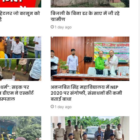
 हिटलर जो कानून को
बिजली के बिना डर के साए में जी रहे
ै
ग्रामीण
1 day ago
धर्म”: सड़क पर
अनजबित सिंह महाविद्यालय में NEP
डीएम ने एस्कॉर्ट
2020 पर संगोष्ठी, संसाधनों की कमी
अस्पताल
बताई बाधा
1 day ago