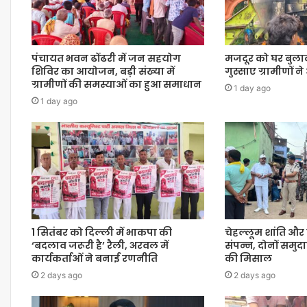
पंचायत भवन ढोंढरी में जन सहयोग
मजदूर को घर बुला
शिविर का आयोजन, बड़ी संख्या में
गुस्साए ग्रामीणों 
ग्रामीणों की समस्याओं का हुआ समाधान
1 day ago
1 day ago
1 सितंबर को दिल्ली में भाकपा की
चेहल्लूम शांति और 
‘बदलाव जरूरी है’ रैली, अरवल में
संपन्न, दोनों समुदा
कार्यकर्ताओं ने बनाई रणनीति
की मिसाल
2 days ago
2 days ago