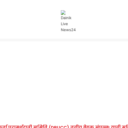
ा परामर्शदात्री समिति (DRUCC) तृतीय बैठक संपन्न! यात्री सुविधा