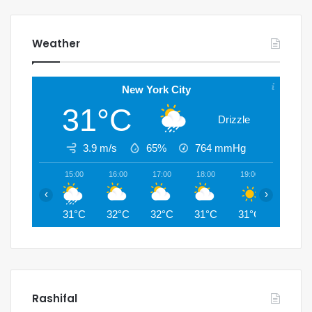
Weather
New York City
31°C
Drizzle
3.9 m/s
65%
764
mmHg
15:00
16:00
17:00
18:00
19:00
20:00
‹
›
31°C
32°C
32°C
31°C
31°C
29°C
Rashifal