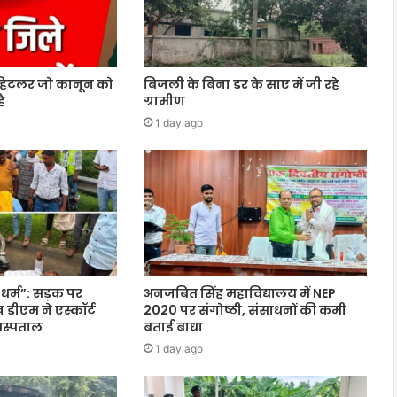
 हिटलर जो कानून को
बिजली के बिना डर के साए में जी रहे
ै
ग्रामीण
1 day ago
धर्म”: सड़क पर
अनजबित सिंह महाविद्यालय में NEP
डीएम ने एस्कॉर्ट
2020 पर संगोष्ठी, संसाधनों की कमी
अस्पताल
बताई बाधा
1 day ago