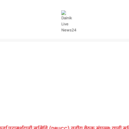
ा परामर्शदात्री समिति (DRUCC) तृतीय बैठक संपन्न! यात्री सुविधा