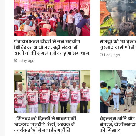
पंचायत भवन ढोंढरी में जन सहयोग
मजदूर को घर बुला
शिविर का आयोजन, बड़ी संख्या में
गुस्साए ग्रामीणों 
ग्रामीणों की समस्याओं का हुआ समाधान
1 day ago
1 day ago
1 सितंबर को दिल्ली में भाकपा की
चेहल्लूम शांति और 
‘बदलाव जरूरी है’ रैली, अरवल में
संपन्न, दोनों समुदा
कार्यकर्ताओं ने बनाई रणनीति
की मिसाल