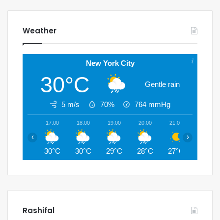
Weather
New York City
30°C
Gentle rain
5 m/s
70%
764
mmHg
17:00
18:00
19:00
20:00
21:00
22:00
‹
›
30°C
30°C
29°C
28°C
27°C
27°C
Rashifal